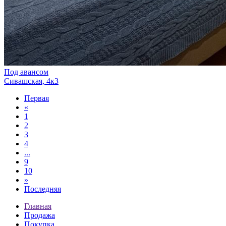
Под авансом
Сивашская, 4к3
Первая
«
1
2
3
4
...
9
10
»
Последняя
Главная
Продажа
Покупка